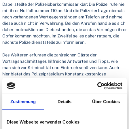
Dabei stellte der Polizeioberkommissar klar: Die Polizei rufe nie
mit ihrer Notfallnummer 110 an. Und die Polizei erfrage niemals
nach vorhandenen Wertgegenständen am Telefon und nehme
diese auch nicht in Verwahrung. Bei den Anrufen handle es sich
daher mutmaßlich um Diebesbanden, die an das Vermögen ihrer
Opfer kommen möchten. Im Zweifel sei es daher ratsam, die
nächste Polizeidienststelle zu informieren.
Des Weiteren erfuhren die zahlreichen Gäste der
Vortragsnachmittages hilfreiche Antworten und Tipps, wie
man sich vor Kriminalität und Einbruch schützen kann. Auch
hier bietet das Polizeipräsidium Konstanz kostenlose
Beratungen vor Ort an, wie man sein Eigenheim vor Einbrüchen
sichern kann (Einbruchschutzberatungen unter Tel. 0741/477-
1901 oder Email: konstanz.pp.praevention.rw@polizei.bwl.de).
Zustimmung
Details
Über Cookies
Im Anschluss gab es noch die Möglichkeit, dem erfahrenen
Polizeibeamten Fragen zu stellen.
Die Seniorenbeauftragte Anja Schaber, die zum Vortrag
Diese Webseite verwendet Cookies
zusammen mit dem Polizeipräsidium Konstanz geladen hat,