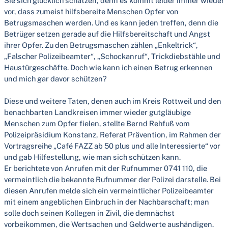
Sie sich glücklich schätzen, denn es kommt leider immer wieder
vor, dass zumeist hilfsbereite Menschen Opfer von
Betrugsmaschen werden. Und es kann jeden treffen, denn die
Betrüger setzen gerade auf die Hilfsbereitschaft und Angst
ihrer Opfer. Zu den Betrugsmaschen zählen „Enkeltrick“,
„Falscher Polizeibeamter“, „Schockanruf“, Trickdiebstähle und
Haustürgeschäfte. Doch wie kann ich einen Betrug erkennen
und mich gar davor schützen?
Diese und weitere Taten, denen auch im Kreis Rottweil und den
benachbarten Landkreisen immer wieder gutgläubige
Menschen zum Opfer fielen, stellte Bernd Rehfuß vom
Polizeipräsidium Konstanz, Referat Prävention, im Rahmen der
Vortragsreihe „Café FAZZ ab 50 plus und alle Interessierte“ vor
und gab Hilfestellung, wie man sich schützen kann.
Er berichtete von Anrufen mit der Rufnummer 0741 110, die
vermeintlich die bekannte Rufnummer der Polizei darstelle. Bei
diesen Anrufen melde sich ein vermeintlicher Polizeibeamter
mit einem angeblichen Einbruch in der Nachbarschaft; man
solle doch seinen Kollegen in Zivil, die demnächst
vorbeikommen, die Wertsachen und Geldwerte aushändigen.