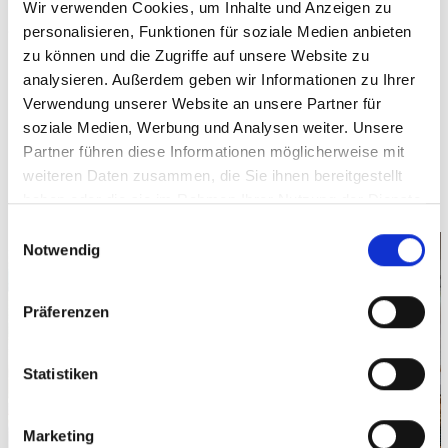
bedankte sich bei Herrn Rehfuß für den praxisnahen und sehr
Wir verwenden Cookies, um Inhalte und Anzeigen zu
anschaulichen Vortrag. Sie resumierte, dass Zimmern nun
personalisieren, Funktionen für soziale Medien anbieten
informiert und gewappnet sei gegen Einbruch und Betrug. Sie
zu können und die Zugriffe auf unsere Website zu
hoffe, dass die Straftäter nun um Zimmern einen großen Bogen
analysieren. Außerdem geben wir Informationen zu Ihrer
machen würden.
Verwendung unserer Website an unsere Partner für
soziale Medien, Werbung und Analysen weiter. Unsere
Bild: Bernd Rehfuß (Polizeipräsidiums Konstanz, Referat
Partner führen diese Informationen möglicherweise mit
Prävention) informiert die Gäste über allerlei Methoden der
weiteren Daten zusammen, die Sie ihnen bereitgestellt
Betrüger und Einbrecher. (Schaber)
haben oder die sie im Rahmen Ihrer Nutzung der Dienste
gesammelt haben.
Einwilligungsauswahl
Notwendig
Präferenzen
Statistiken
Marketing