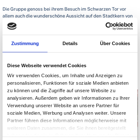
Die Gruppe genoss bei ihrem Besuch im Schwarzen Tor vor
allem auch die wunderschöne Aussicht auf den Stadtkern von
Rottweil und die Schwäbische Alb.
Mit einem herzlichen Dankeschön an unseren Stadtführer
verabschiedeten sie sich. Ein Teil der Gruppe begab sich noch
Zustimmung
Details
Über Cookies
zum Mittagessen oder zu einem Kaffee, bevor man sich wieder
auf den Heimweg machte.
Diese Webseite verwendet Cookies
Es ist immer wieder schön, dass die Spaziergängergruppe
Zimmern interessante kleine Ausflüge unternimmt.
Wir verwenden Cookies, um Inhalte und Anzeigen zu
personalisieren, Funktionen für soziale Medien anbieten
zu können und die Zugriffe auf unsere Website zu
analysieren. Außerdem geben wir Informationen zu Ihrer
Verwendung unserer Website an unsere Partner für
soziale Medien, Werbung und Analysen weiter. Unsere
Partner führen diese Informationen möglicherweise mit
weiteren Daten zusammen, die Sie ihnen bereitgestellt
haben oder die sie im Rahmen Ihrer Nutzung der Dienste