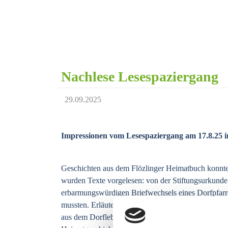
AKTUELLES
｜
NEWS
Nachlese Lesespaziergang
29.09.2025
Impressionen vom Lesespaziergang am 17.8.25 in
Geschichten aus dem Flözlinger Heimatbuch konnte
wurden Texte vorgelesen: von der Stiftungsurkunde a
erbarmungswürdigen Briefwechsels eines Dorfpfarre
mussten. Erläuterungen zu Flurnamen und Informat
aus dem Dorfleben den Rundweg. Auch Most und Spe