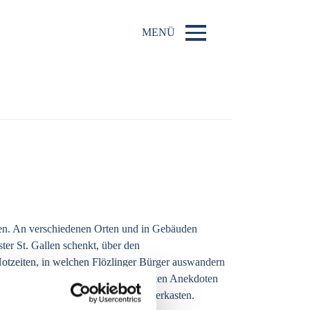
MENÜ
ben. An verschiedenen Orten und in Gebäuden
ter St. Gallen schenkt, über den
Notzeiten, in welchen Flözlinger Bürger auswandern
 auf die Ortschaft. Mit Humor würzten Anekdoten
schichten mit Liedern und dem Leierkasten.