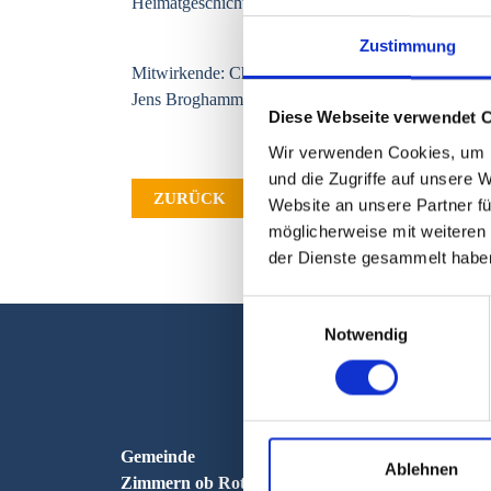
Heimatgeschichte einmal anders.
Zustimmung
Mitwirkende: Christa u. Ernst Schamburek, Hubert Br
Jens Broghammer, Otto Seitz
Diese Webseite verwendet 
Wir verwenden Cookies, um I
und die Zugriffe auf unsere 
ZURÜCK
Website an unsere Partner fü
möglicherweise mit weiteren
der Dienste gesammelt habe
Einwilligungsauswahl
Notwendig
Gemeinde
Ablehnen
Zimmern ob Rottweil