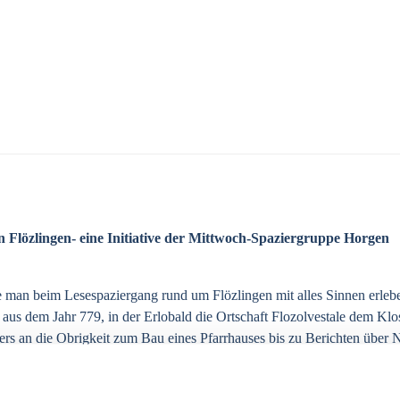
 Flözlingen- eine Initiative der Mittwoch-Spaziergruppe Horgen
 man beim Lesespaziergang rund um Flözlingen mit alles Sinnen erle
us dem Jahr 779, in der Erlobald die Ortschaft Flozolvestale dem Klos
rs an die Obrigkeit zum Bau eines Pfarrhauses bis zu Berichten über 
ionen zum Fund eines Alemannengrabes gab es an der „Boll“ mit Blick
ckbrot durften probiert werden. Musikalisch unterlegt wurden die Ge