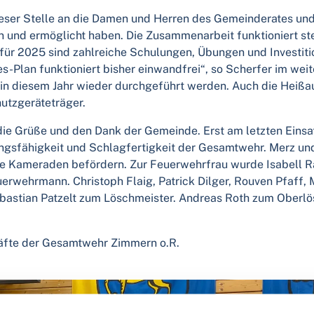
eser Stelle an die Damen und Herren des Gemeinderates und
und ermöglicht haben. Die Zusammenarbeit funktioniert stet
h für 2025 sind zahlreiche Schulungen, Übungen und Investit
-Plan funktioniert bisher einwandfrei“, so Scherfer im weit
in diesem Jahr wieder durchgeführt werden. Auch die Heißaus
utzgeräteträger.
e Grüße und den Dank der Gemeinde. Erst am letzten Einsatz
ungsfähigkeit und Schlagfertigkeit der Gesamtwehr. Merz un
he Kameraden befördern. Zur Feuerwehrfrau wurde Isabell
erwehrmann. Christoph Flaig, Patrick Dilger, Rouven Pfaff
stian Patzelt zum Löschmeister. Andreas Roth zum Oberl
räfte der Gesamtwehr Zimmern o.R.