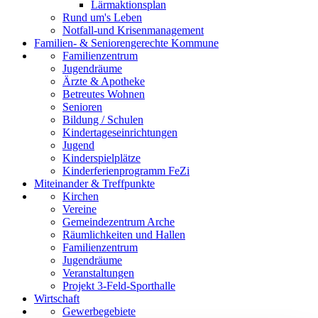
Lärmaktionsplan
Rund um's Leben
Notfall-und Krisenmanagement
Familien- & Seniorengerechte Kommune
Familienzentrum
Jugendräume
Ärzte & Apotheke
Betreutes Wohnen
Senioren
Bildung / Schulen
Kindertageseinrichtungen
Jugend
Kinderspielplätze
Kinderferienprogramm FeZi
Miteinander & Treffpunkte
Kirchen
Vereine
Gemeindezentrum Arche
Räumlichkeiten und Hallen
Familienzentrum
Jugendräume
Veranstaltungen
Projekt 3-Feld-Sporthalle
Wirtschaft
Gewerbegebiete