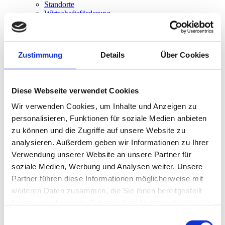
Standorte
Wirtschaftsförderung
INKOM Südwest
Freizeit & Tourismus
Sehenswürdigkeiten
BikeareA81
Zustimmung
Details
Über Cookies
Wandern
Gastronomie
Gastgeber
E-Scooter Touren
Diese Webseite verwendet Cookies
Digitales & Verkehr
IT / Digitalisierung
Wir verwenden Cookies, um Inhalte und Anzeigen zu
Mobilität
personalisieren, Funktionen für soziale Medien anbieten
Lebenslagen
zu können und die Zugriffe auf unsere Website zu
Dienstleistungen
Formulare & Online-Prozesse
analysieren. Außerdem geben wir Informationen zu Ihrer
Statusabfrage Ausweisdokumente
Verwendung unserer Website an unsere Partner für
Mitarbeiter
soziale Medien, Werbung und Analysen weiter. Unsere
Rathaus Shop
Ortsrecht / Satzungen
Partner führen diese Informationen möglicherweise mit
Ratsinfosystem
weiteren Daten zusammen, die Sie ihnen bereitgestellt
Kontakt
haben oder die sie im Rahmen Ihrer Nutzung der Dienste
Fehler melden
Datenschutz
gesammelt haben.
Einwilligungsauswahl
Impressum